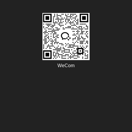
WeCom