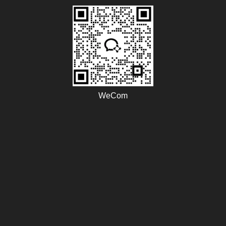
WeCom