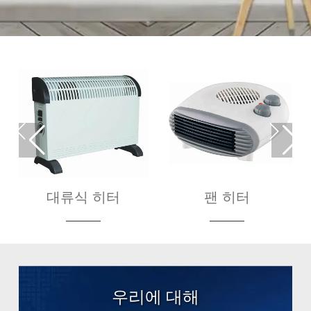


대류식 히터
팬 히터
우리에 대해