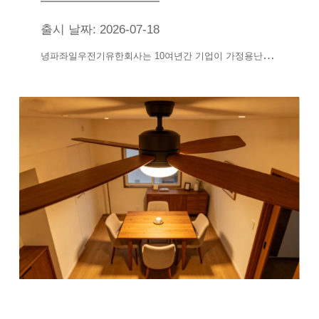
출시 날짜: 2026-07-18
녕
파좌일우전기유한회사는 10여년간 기업이 가정용난방기, 선풍기, 수랭에어컨선풍기 2대 핵심품목에 전념하여 완전한 산업사슬, 가혹한 제품통제, 구전한 국제인증과 차별화특허제품으로 전 세계 대외무역시장을 깊이 경작하여 해내외 도매상, 상초, 다국간 브랜드의 안정적이고 믿음직한 원천공급업체로 되였다.