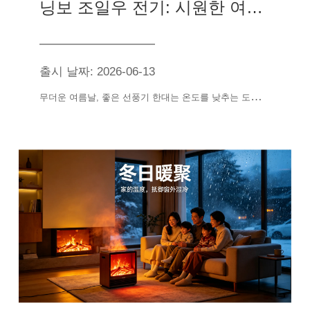
닝보 조일우 전기: 시원한 여름을 선사하는 전체 팬 솔루션
출시 날짜: 2026-06-13
무
더운 여름날, 좋은 선풍기 한대는 온도를 낮추는 도구일뿐만아니라 더우기는 생활과 사업의 질을 제고하는 관건이다.닝보좌일우전기유한공사는 연구개발, 생산, 판매를 일체화한 전문 가전제품 제조업체로서 10여 년의 업계 경험과"일련"생산 실력으로 당신에게 가정용의 편안함에서 상업용 통풍에 이르는 전 계열의 선풍기 제품을 제공합니다.