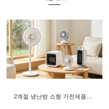
2계절 냉난방 소형 가전제품을 깊이 갈고, 수출 원천 공장-닝보 조일우 전기 유한회사 전체 해석