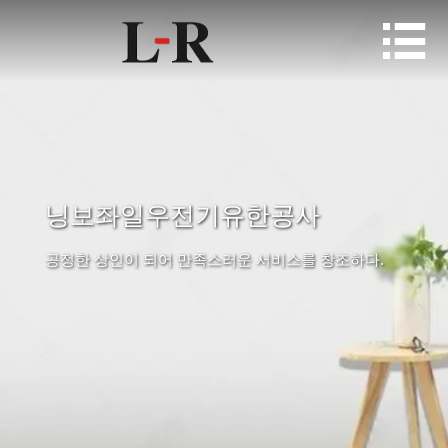

닝보좌일우전기유한공사
공정한 상인이 되어 만족스러운 서비스를 창조하다.