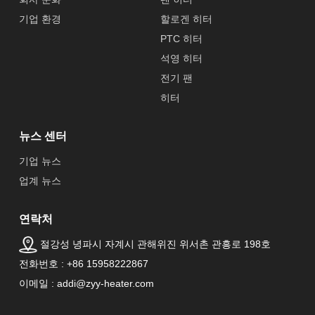
기업 환경
할로겐 히터
PTC 히터
석영 히터
전기 팬
히터
뉴스 센터
기업 뉴스
업계 뉴스
연락처
절강성 녕파시 자계시 관해위진 위서촌 관흥로 198호
전화번호 : +86 15958222867
이메일 : addi@zyy-heater.com