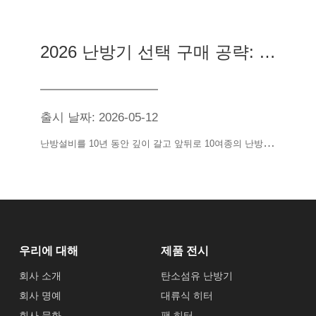
2026 난방기 선택 구매 공략: 전기료 자객 거부, 6가지 주류 기종 실측, 눈을 감고 구덩이를 밟지 않는다
출시 날짜: 2026-05-12
난
방설비를 10년 동안 깊이 갈고 앞뒤로 10여종의 난방기를 실측하여 구식의 작은 태양으로부터 신형의 온풍기에 이르기까지 무수한 구덩이를 밟은후 이 초실용선택구매공략을 정리하여 파나소닉, 미국, 하이얼, 쌀집 등 6가지 주류온풍기를 첨부하여 전방위적으로 실측하고 건화물은 쓸데없는 말이 없으며 따뜻하고 쾌적하며 돈도 절약하고 전기도 절약하는 난방신기를 선택하는데 도움을 준다.
우리에 대해
제품 전시
회사 소개
탄소섬유 난방기
회사 명예
대류식 히터
회사 문화
팬 히터