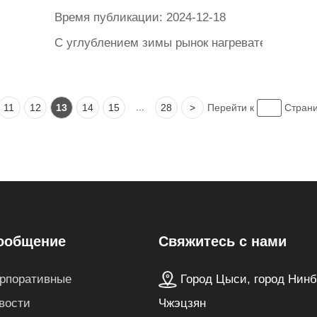
Время публикации: 2024-12-18
езным местом боевых действий. Он обеспечивает цирк
С углублением зимы рынок нагревателей раст
...
11
12
13
14
15
28
>
Перейти к
Стран
Свяжитесь с нами
ообщение
Город Цыси, город Нинб
рпоративные
Чжэцзян
вости