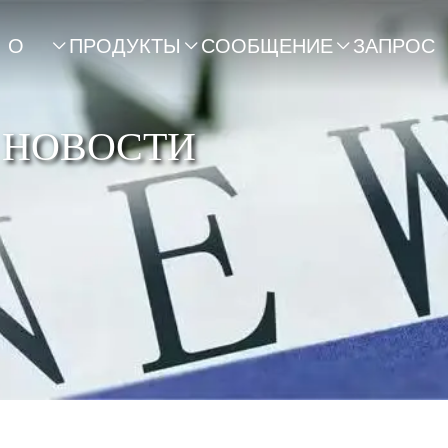
О
ПРОДУКТЫ
СООБЩЕНИЕ
ЗАПРОС



НАС
 НОВОСТИ