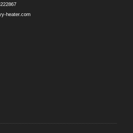
8222867
yy-heater.com