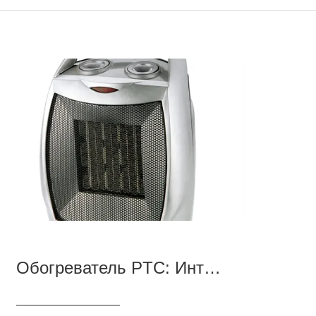
Обогреватель PTC: Интеллектуальная технология термостатического нагрева