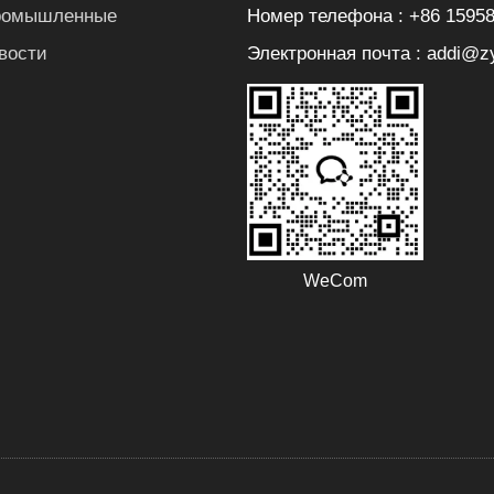
Номер телефона : +86 1595
ромышленные
Электронная почта : addi@z
вости
WeCom