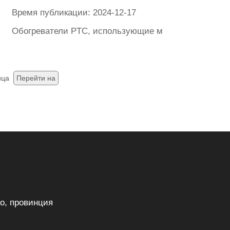
Время публикации: 2024-12-17
уляцию воздуха, позволяет равномерно распределять г
ет. В торговых центрах и магазинах бытовой техники р
Обогреватели PTC, использующие материалы с поло
ица
Перейти на
о, провинция