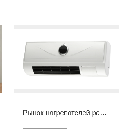
Рынок нагревателей растет, теплая зимняя жизнь новая тенденция