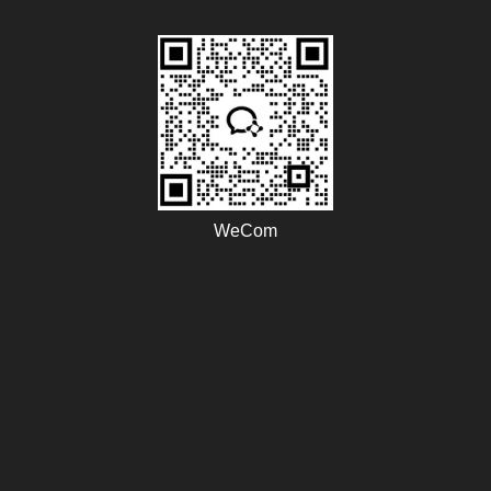
WeCom