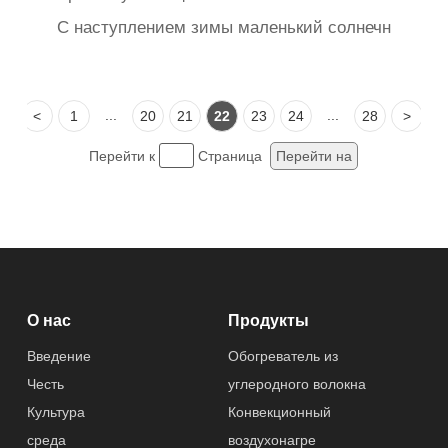
С наступлением зимы маленький солнечный обо
...
...
<
1
20
21
22
23
24
28
>
Перейти к
Страница
Перейти на
О нас
Продукты
Введение
Обогреватель из
Честь
углеродного волокна
Культура
Конвекционный
среда
воздухонагре