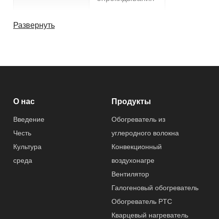
Применение
Спальня, Сад,
Развернуть
Гостиная
Другие характеристики
Послепродажно
Бесплатных
О нас
Продукты
е обслуживание
запасных
частей
Введение
Обогреватель из
Честь
углеродного волокна
Гарантированно
1 год
Культура
Конвекционный
сть
среда
воздухонагре
Вентилятор
Спецификация
1200 Вт
Галогеновый обогреватель
Обогреватель PTC
Применение
На открытом
воздухе, Отель,
Кварцевый нагреватель