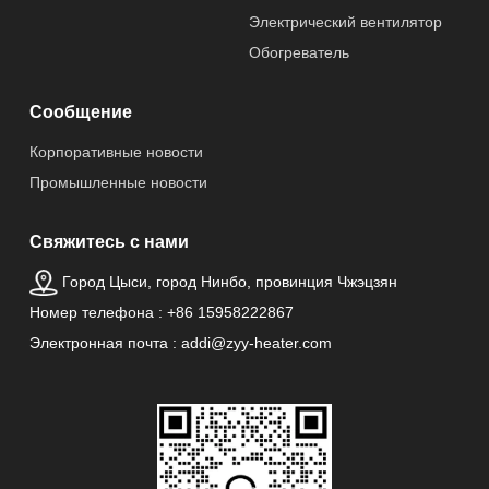
Гараж,
Электрический вентилятор
Коммерческий,
Обогреватель
Домашнее
хозяйство
Сообщение
Источник
Электрический
Корпоративные новости
питания
Промышленные новости
Управляемый
Нет
Свяжитесь с нами
приложением
Город Цыси, город Нинбо, провинция Чжэцзян
Происхождение
Zhejiang, China
Номер телефона : +86 15958222867
товара
Электронная почта : addi@zyy-heater.com
Тип
Галогеновый
инфракрасного
обогреватель
обогревателя