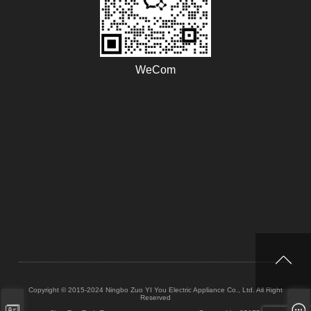
Номер Лампов
3
Наименование
L-R
WeCom
Модели
ZYY-H19
Номер модели:
ZYY-H19
Цвет
Светло-серый/
темно-серый
Стабилизатор
220-240V ~ 50
напряжения
Гц
Мощность
400W/800W/120
0W
Copyright © 2015-2024 Ningbo Zuo YI You Electric Appliance Co., Ltd. All Right
Reserved
Нагревательны
Галогенные