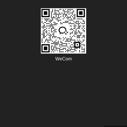
Наименование
OEM
Модели
ZYY-H21
Certification
CE, GS, ROHS,
ERP, CB
Heater type
Halogen Tube
WeCom
Application
Indoor
Type
Portable Room
Heater
Heating
Halogen tube
Elements
Style
Portable Size