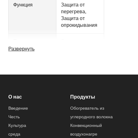
Функция
Защита от
перегрева,
Защита от
опрокидывания
Применение
Спальня,
Гостиная, Office
Развернуть
Другие характеристики
Послепродажно
Бесплатных
е обслуживание
запасных
О нас
Продукты
частей
Введение
Обогреватель из
Гарантированно
1 год
Честь
углеродного волокна
сть
Культура
Конвекционный
среда
воздухонагре
Спецификация
1200 Вт