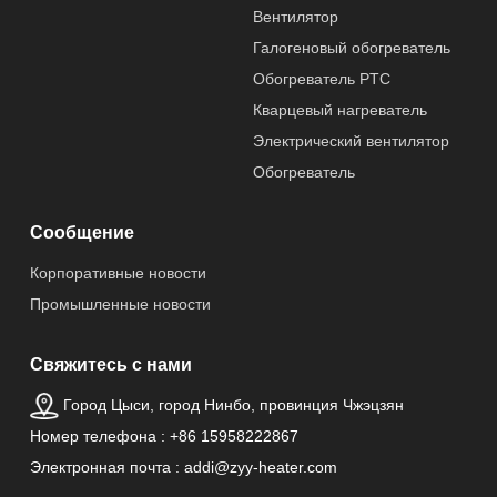
Вентилятор
Галогеновый обогреватель
Применение
Домашнее
Обогреватель PTC
хозяйство
Кварцевый нагреватель
Электрический вентилятор
Источник
Электрический
питания
Обогреватель
Управляемый
Нет
Сообщение
приложением
Корпоративные новости
Промышленные новости
Происхождение
Zhejiang, China
товара
Свяжитесь с нами
Тип
Infrared Heater
Город Цыси, город Нинбо, провинция Чжэцзян
инфракрасного
Номер телефона : +86 15958222867
обогревателя
Электронная почта : addi@zyy-heater.com