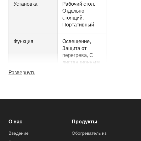
Установка
Рабочий стол,
Отдельно
стоящий,
Портативный
Функция
Освещение,
Защита от
перегрева, С
дистанционным
управлением,
Развернуть
Защита от
опрокидывания
Применение
Спальня, Сад,
Гостиная
О нас
Продукты
Другие характеристики
Введение
Обогреватель из