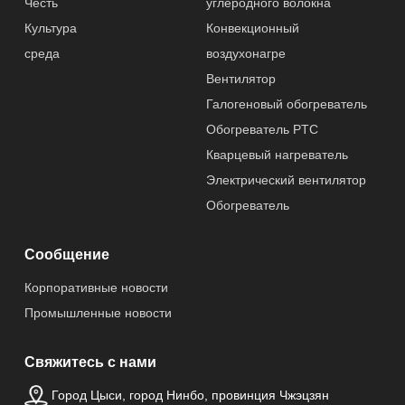
Честь
углеродного волокна
Послепродажно
Бесплатных
Культура
Конвекционный
е обслуживание
запасных
частей
среда
воздухонагре
Вентилятор
Гарантированно
1 год
Галогеновый обогреватель
сть
Обогреватель PTC
Кварцевый нагреватель
Применение
На открытом
Электрический вентилятор
воздухе, Отель,
Гараж,
Обогреватель
Коммерческий,
Домашнее
Сообщение
хозяйство
Корпоративные новости
Источник
Электрический
Промышленные новости
питания
Свяжитесь с нами
Происхождение
China
Город Цыси, город Нинбо, провинция Чжэцзян
товара