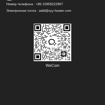
Номер телефона : +86 15958222867
Электронная почта : addi@zyy-heater.com
Тип
Обогреватель
инфракрасного
обогревателя
Номер Лампов
3
Наименование
L-R
Модели
ZYY-H22
WeCom
Наименование
ЭЛЕКТРИЧЕСК
товара
ИЙ
КОМНАТНЫЙ
обогреватель
Мощность
1200 Вт