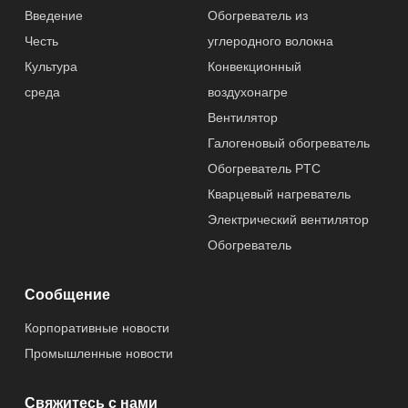
частей
Введение
Обогреватель из
Честь
углеродного волокна
Гарантированно
1 год
Культура
Конвекционный
сть
среда
воздухонагре
Вентилятор
Источник
Электрический
питания
Галогеновый обогреватель
Обогреватель PTC
Происхождение
Zhejiang, China
Кварцевый нагреватель
товара
Электрический вентилятор
Обогреватель
Наименование
OEM
Сообщение
Модели
ZYY-QH04
Корпоративные новости
Сертификация
CE, GS, ROHS,
Промышленные новости
ERP, CB
Свяжитесь с нами