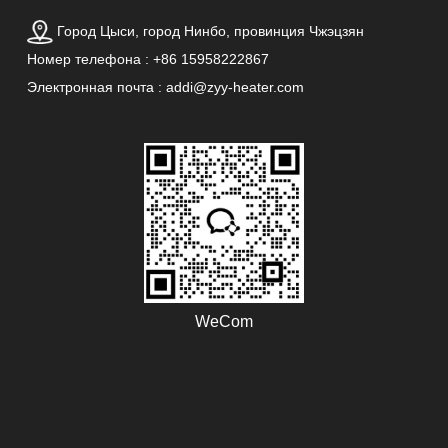
Цвет
Красный
Город Цыси, город Нинбо, провинция Чжэцзян
Номер телефона : +86 15958222867
Тип
Кварцевая
Электронная почта : addi@zyy-heater.com
Нагревателя
трубка
Ключевые
Инфракрасный
слова
Электрический
нагреватель
Использование
Дом +
Гостиница +
офис
WeCom
Напряжение
220-240 В/50-60
Гц
Особенность
Автоматическая
защита от