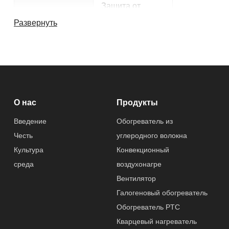
Защита от
опрокидывания
Развернуть
Применение
Спальня,
Гостиная
Другие характеристики
О нас
Продукты
Послепродажно
Бесплатных
Введение
Обогреватель из
е обслуживание
запасных
Честь
углеродного волокна
частей
Культура
Конвекционный
среда
воздухонагре
Гарантированно
1 год
сть
Вентилятор
Галогеновый обогреватель
Спецификация
800W
Обогреватель PTC
Кварцевый нагреватель