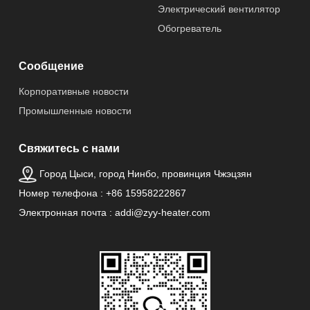
Применение
Отель,
Электрический вентилятор
Домашнее
Обогреватель
хозяйство
Сообщение
Источник
Электрический
питания
Корпоративные новости
Промышленные новости
Управляемый
Нет
приложением
Свяжитесь с нами
Город Цыси, город Нинбо, провинция Чжэцзян
Происхождение
China
товара
Номер телефона : +86 15958222867
Электронная почта : addi@zyy-heater.com
Тип
Кварцевый
инфракрасного
обогреватель
обогревателя
Номер Лампов
2