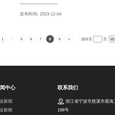
发布时间: 2023-12-04
能转换为热能，以达到加热的目的。电加热器的工作原理主要
...
1
5
6
7
8
9
>
跳转至
页
确
联系我们
新闻中心
浙江省宁波市慈溪市观海
业新闻
198号
业新闻