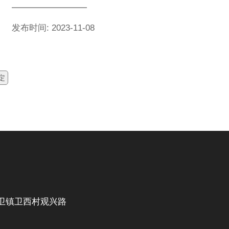
发布时间: 2023-11-08
取决于其类型和结构。
定
卫镇卫西村观兴路