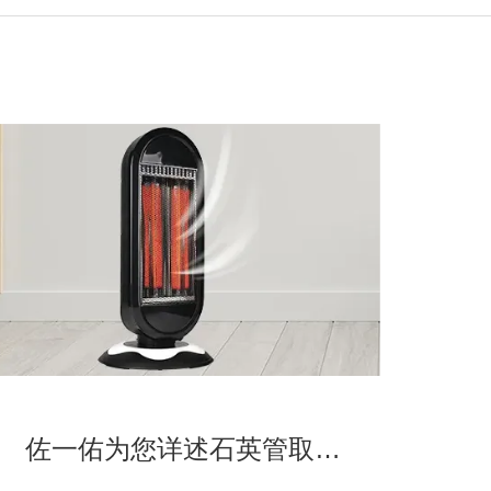
佐一佑为您详述石英管取暖器