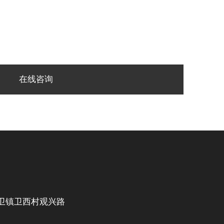
在线咨询
卫镇卫西村观兴路