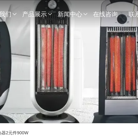
我们
产品展示
新闻中心
在线咨询
联



器2元件900W