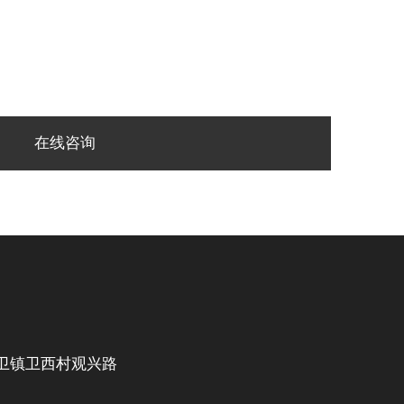
在线咨询
卫镇卫西村观兴路