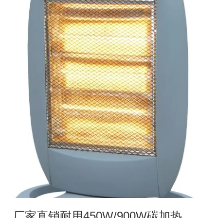
厂家直销耐用450W/900W碳加热