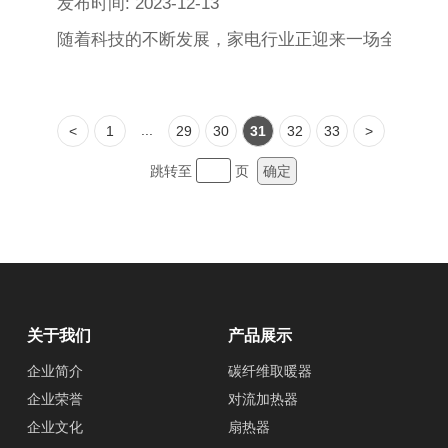
发布时间: 2023-12-13
随着科技的不断发展，家电行业正迎来一场全新的变
...
<
1
29
30
31
32
33
>
跳转至
页
确定
关于我们
产品展示
企业简介
碳纤维取暖器
企业荣誉
对流加热器
企业文化
扇热器