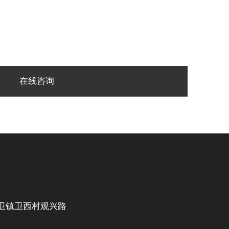
在线咨询
卫镇卫西村观兴路