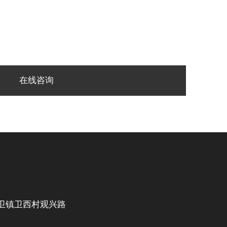
在线咨询
卫镇卫西村观兴路