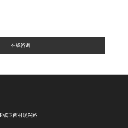
在线咨询
卫镇卫西村观兴路