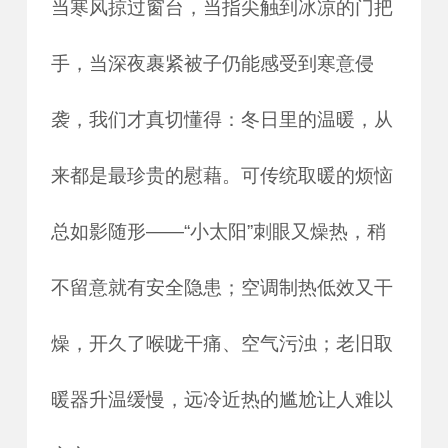
当寒风掠过窗台，当指尖触到冰凉的门把
手，当深夜裹紧被子仍能感受到寒意侵
袭，我们才真切懂得：冬日里的温暖，从
来都是最珍贵的慰藉。可传统取暖的烦恼
总如影随形——“小太阳”刺眼又燥热，稍
不留意就有安全隐患；空调制热低效又干
燥，开久了喉咙干痛、空气污浊；老旧取
暖器升温缓慢，远冷近热的尴尬让人难以