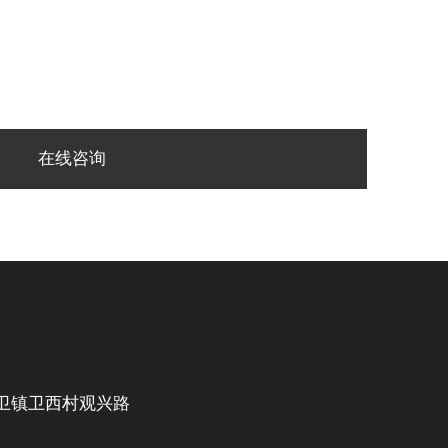
在线咨询
卫镇卫西村观兴路