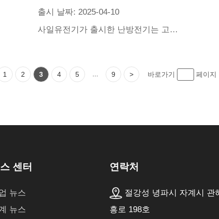
출시 날짜: 2025-04-10
사일유전기가 출시한 난방전기는 고민온도센싱에 의거하여 지능온도조절과 자동온도조절을 실현하고 에너지절약과 전기절약을 실현하며 조작이 편리하고 여러 장면에 적용되어 사용자에게 전방위적인 편안한 체험을 가져다 준다.
...
1
2
3
4
5
9
>
바로가기
페이
연락처
스 센터
절강성 녕파시 자계시 관
업 뉴스
흥로 198호
계 뉴스