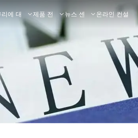
우리에 대
제품 전
뉴스 센
온라인 컨설



해
시
터
팅