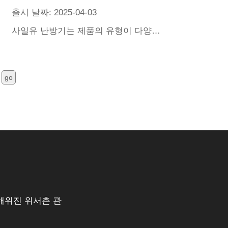
출시 날짜: 2025-04-03
사일유 난방기는 제품의 유형이 다양하고 선진적인 가열기술과 지능적인 온도조절을 갖추고 있으며 가열효과가 고효율이며 엄격한 품질통제를 거쳐 다중안전방호를 가지고 있다.
지
go
해위진 위서촌 관