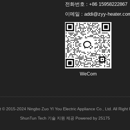
전화번호 : +86 15958222867
이메일 : addi@zyy-heater.co
WeCom
t © 2015-2024 Ningbo Zuo YI You Electric Appliance Co., Ltd. All Right
ShunTun Tech 기술 지원 제공
Powered by 25175