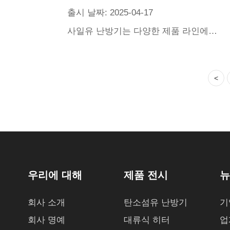
출시 날짜: 2025-04-17
사일유 난방기는 다양한 제품 라인에 의거하여 다원적인 수요에 적합하고, 선진 가열 기술과 지능 온도 제어를 결합하여 고효율 에너지 절약을 실현하며, 엄격한 품질 제어, 다중 안전 방호와 미학적 실용성을 겸비한 외관 디자인에 의거하여 경쟁이 치열한 시장에서 두각을 나타내고 있다.
<
우리에 대해
제품 전시
뉴
회사 소개
탄소섬유 난방기
기
회사 명예
대류식 히터
업