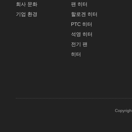
회사 문화
팬 히터
기업 환경
할로겐 히터
PTC 히터
석영 히터
전기 팬
히터
Copyrigh