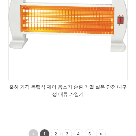
출하 가격 독립식 제어 음소거 순환 가열 실온 안전 내구
성 대류 가열기
<
1
2
3
4
5
>