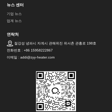
뉴스 센터
기업 뉴스
업계 뉴스
연락처
절강성 녕파시 자계시 관해위진 위서촌 관흥로 198호
전화번호 : +86 15958222867
이메일 : addi@zyy-heater.com