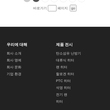
바로가기
페이지
go
우리에 대해
제품 전시
회사 소개
탄소섬유 난방기
회사 명예
대류식 히터
회사 문화
팬 히터
기업 환경
할로겐 히터
PTC 히터
석영 히터
전기 팬
히터