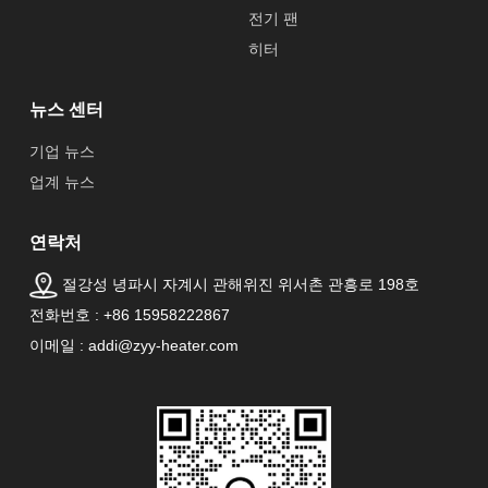
전기 팬
히터
뉴스 센터
기업 뉴스
업계 뉴스
연락처
절강성 녕파시 자계시 관해위진 위서촌 관흥로 198호
전화번호 : +86 15958222867
이메일 : addi@zyy-heater.com