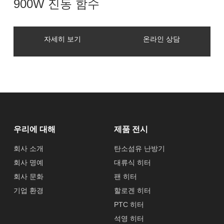
900W 진동 함수
자세히 보기
온라인 상담
우리에 대해
제품 전시
회사 소개
탄소섬유 난방기
회사 명예
대류식 히터
회사 문화
팬 히터
기업 환경
할로겐 히터
PTC 히터
석영 히터