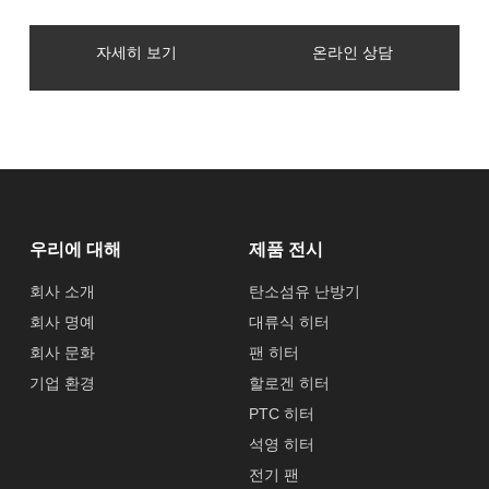
자세히 보기
온라인 상담
우리에 대해
제품 전시
회사 소개
탄소섬유 난방기
회사 명예
대류식 히터
회사 문화
팬 히터
기업 환경
할로겐 히터
PTC 히터
석영 히터
전기 팬