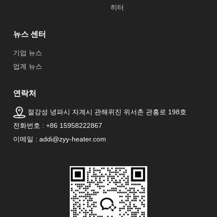
히터
뉴스 센터
기업 뉴스
업계 뉴스
연락처
절강성 녕파시 자계시 관해위진 위서촌 관흥로 198호
전화번호 : +86 15958222867
이메일 : addi@zyy-heater.com