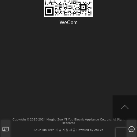
WeCom
Copyright © 2015-2024 Ningbo Zuo YI You Electric Appliance Co., Ltd. All Right
Reserved
ShunTun Tech 기술 지원 제공
Powered by 25175