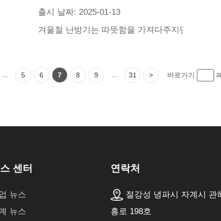
출시 날짜: 2025-01-13
 늘 홀시되는 문제에 초점을 맞추었다.난방기가 평온하고 건조
겨울철 난방기는 따뜻함을 가져다주지만 상해의 한 
...
...
5
6
7
8
9
31
>
바로가기
연락처
스 센터
절강성 녕파시 자계시 관
업 뉴스
흥로 198호
계 뉴스