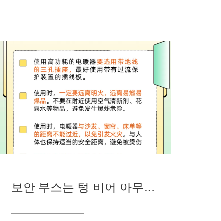
보안 부스는 텅 비어 아무도"기습"당했고, 보안 아저씨는 돌아왔을 때 이미"집"이 없었다