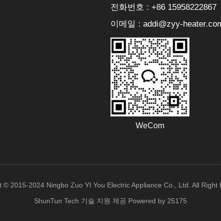
전화번호 : +86 15958222867
이메일 : addi@zyy-heater.co
WeCom
t © 2015-2024 Ningbo Zuo YI You Electric Appliance Co., Ltd. All Right
ShunTun Tech 기술 지원 제공
Powered by 25175