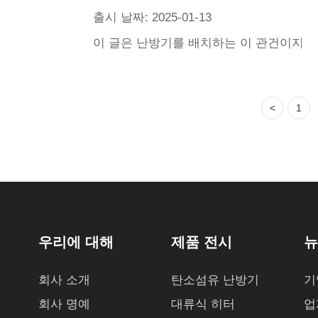
출시 날짜: 2025-01-13
이 글은 난방기를 배치하는 이 관건이지만
<
1
우리에 대해
제품 전시
뉴
회사 소개
탄소섬유 난방기
기
회사 명예
대류식 히터
업