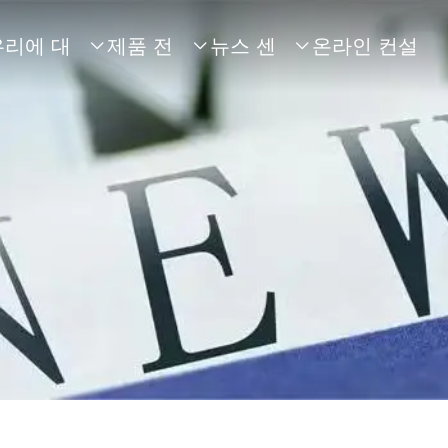
우리에 대
제품 전
뉴스 센
온라인 컨설



해
시
터
팅