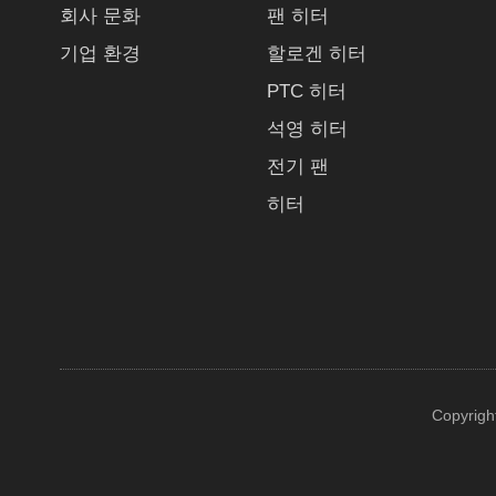
회사 문화
팬 히터
기업 환경
할로겐 히터
PTC 히터
석영 히터
전기 팬
히터
Copyrigh