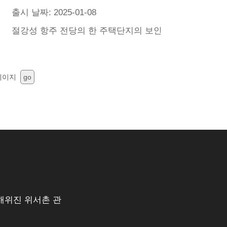
출시 날짜: 2025-01-08
한 곳에 놓여 인화성, 폭발성, 수원 및 잡동사니로부터 멀
시민은 40원의 온풍기로 1월에 1000원의 전기료금계산서
절강성 항주 전당의 한 주택단지의 보안정에서 불이 나 
페이지
go
해위진 위서촌 관