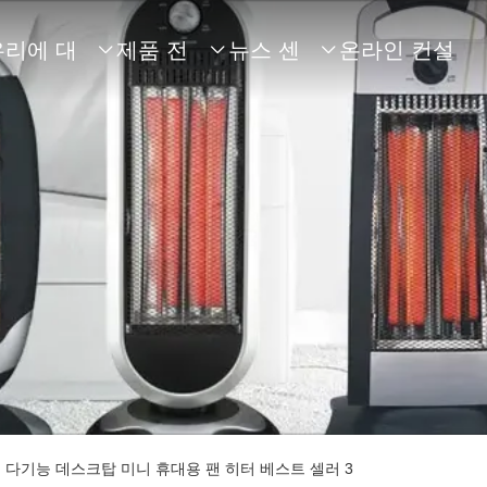
우리에 대
제품 전
뉴스 센
온라인 컨설



해
시
터
팅
 다기능 데스크탑 미니 휴대용 팬 히터 베스트 셀러 3