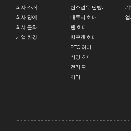
회사 소개
탄소섬유 난방기
기
회사 명예
대류식 히터
업
회사 문화
팬 히터
기업 환경
할로겐 히터
PTC 히터
석영 히터
전기 팬
히터