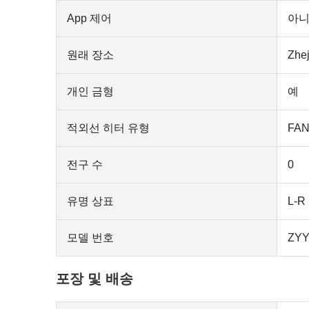
App 제어
아
원래 장소
Zhej
개인 금형
예
적외선 히터 유형
FAN
전구 수
0
유명 상표
L-R
모델 번호
ZYY
포장 및 배송