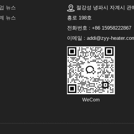
절강성 녕파시 자계시 관
업 뉴스
흥로 198호
계 뉴스
전화번호 : +86 15958222867
이메일 : addi@zyy-heater.co
WeCom