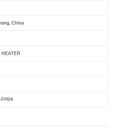
니
iang, China
 HEATER
-FH04