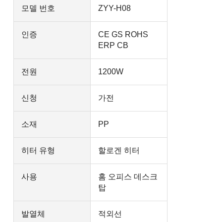
모델 번호
ZYY-H08
인증
CE GS ROHS
ERP CB
전원
1200W
신청
가전
소재
PP
히터 유형
할로겐 히터
사용
홈 오피스 데스크
탑
발열체
적외선