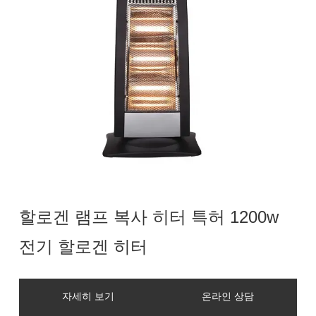
할로겐 램프 복사 히터 특허 1200w
전기 할로겐 히터
자세히 보기
온라인 상담