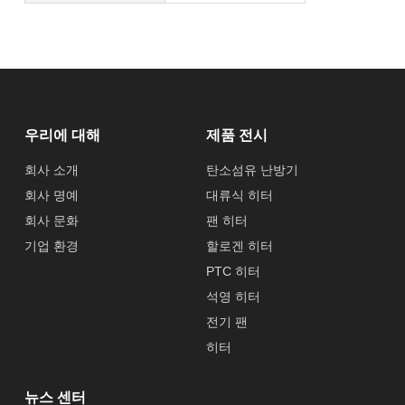
우리에 대해
제품 전시
회사 소개
탄소섬유 난방기
회사 명예
대류식 히터
회사 문화
팬 히터
기업 환경
할로겐 히터
PTC 히터
석영 히터
전기 팬
히터
뉴스 센터