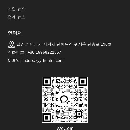
기업 뉴스
업계 뉴스
연락처
절강성 녕파시 자계시 관해위진 위서촌 관흥로 198호
전화번호 : +86 15958222867
이메일 : addi@zyy-heater.com
WeCom