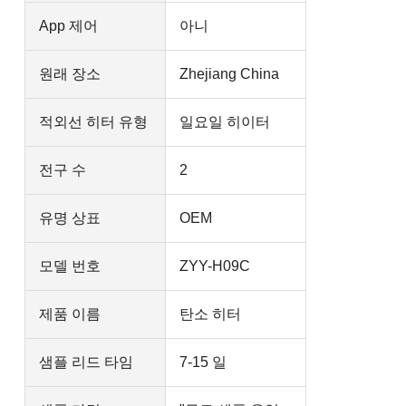
App 제어
아니
원래 장소
Zhejiang China
적외선 히터 유형
일요일 히이터
전구 수
2
유명 상표
OEM
모델 번호
ZYY-H09C
제품 이름
탄소 히터
샘플 리드 타임
7-15 일