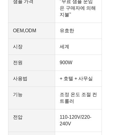
샘플 가격
"무료 샘플 운임
은 구매자에 의해
지불"
OEM,ODM
유효한
시장
세계
전원
900W
사용법
+ 호텔 + 사무실
기능
조정 온도 조절 컨
트롤러
전압
110-120V/220-
240V