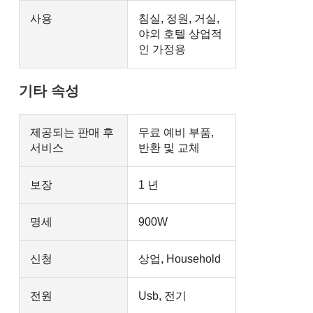
사용
침실, 정원, 거실,
야외 호텔 상업적
인 가정용
기타 속성
제공되는 판매 후
무료 예비 부품,
서비스
반환 및 교체
보장
1 년
명세
900W
신청
상업, Household
전원
Usb, 전기