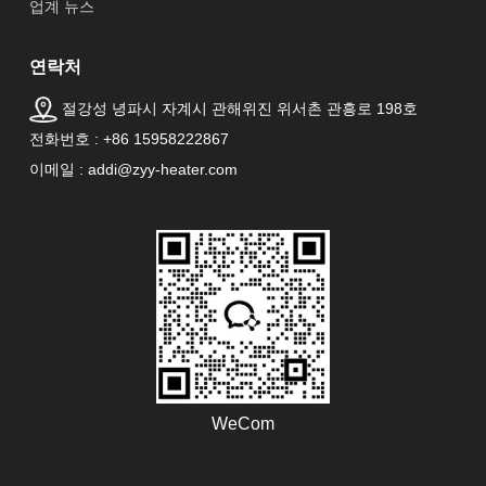
업계 뉴스
연락처
절강성 녕파시 자계시 관해위진 위서촌 관흥로 198호
전화번호 : +86 15958222867
이메일 : addi@zyy-heater.com
WeCom