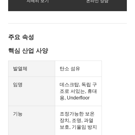
자세히 보기
온라인 상담
주요 속성
핵심 산업 사양
발열체
탄소 섬유
임명
데스크탑, 독립 구
조로 서있는, 휴대
용, Underfloor
기능
조정가능한 보온
장치, 조명, 과열
보호, 기울임 방지