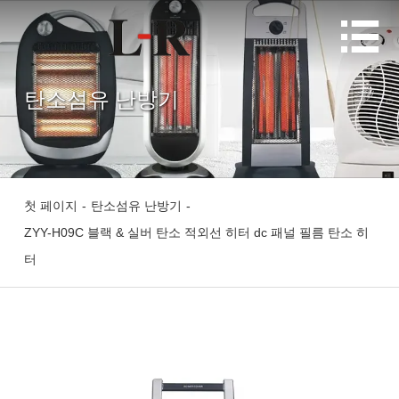

탄소섬유 난방기
첫 페이지
-
탄소섬유 난방기
-
ZYY-H09C 블랙 & 실버 탄소 적외선 히터 dc 패널 필름 탄소 히
터