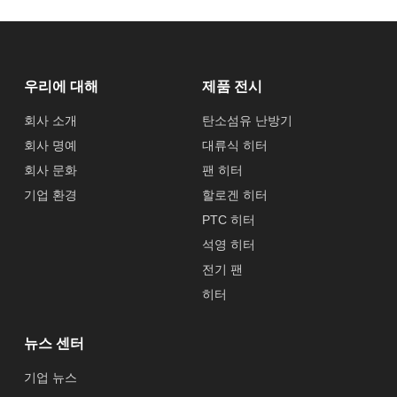
우리에 대해
제품 전시
회사 소개
탄소섬유 난방기
회사 명예
대류식 히터
회사 문화
팬 히터
기업 환경
할로겐 히터
PTC 히터
석영 히터
전기 팬
히터
뉴스 센터
기업 뉴스