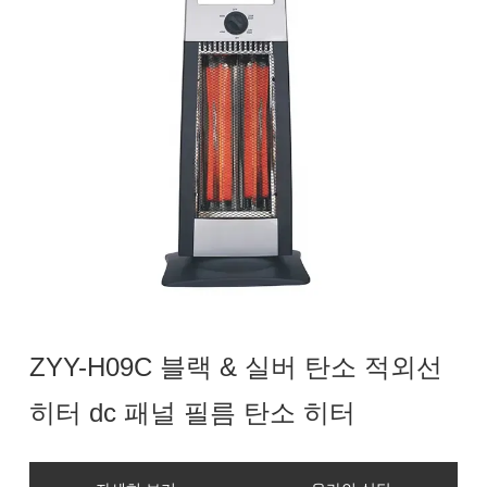
ZYY-H09C 블랙 & 실버 탄소 적외선
히터 dc 패널 필름 탄소 히터