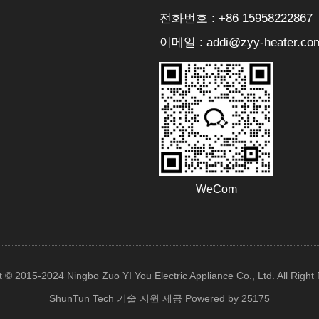
전화번호 : +86 15958222867
이메일 : addi@zyy-heater.co
WeCom
t © 2015-2024 Ningbo Zuo YI You Electric Appliance Co., Ltd. All Right
ShunTun Tech 기술 지원 제공
Powered by 25175