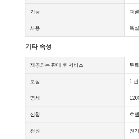
기능
과열
사용
욕실
기타 속성
제공되는 판매 후 서비스
무료
보장
1 년
명세
120
신청
호텔,
전원
전