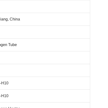
니
iang, China
ogen Tube
-H10
-H10