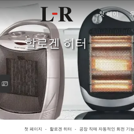
첫 페이
지
할로겐 히터
첫 페이지
-
할로겐 히터
-
공장 직매 자동적인 회전 기능