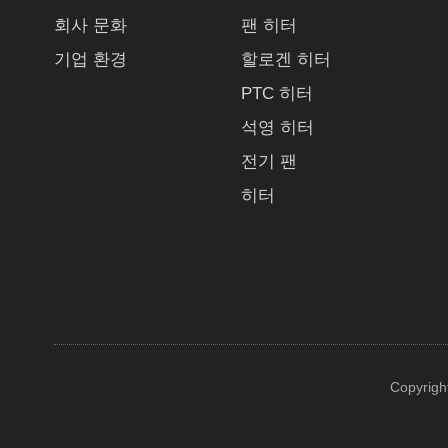
회사 문화
팬 히터
기업 환경
할로겐 히터
PTC 히터
석영 히터
전기 팬
히터
Copyrigh