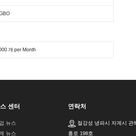
NGBO
000 개 per Month
연락처
스 센터
절강성 녕파시 자계시 관
업 뉴스
흥로 198호
계 뉴스