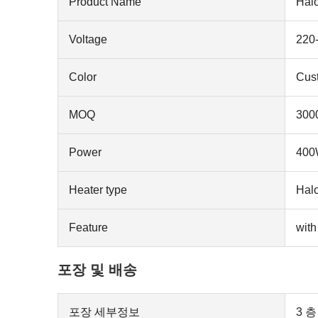
Product Name
Hal
Voltage
220
Color
Cus
MOQ
300
Power
400
Heater type
Hal
Feature
with
포장 및 배송
포장 세부정보
3 층