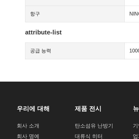
항구
NI
attribute-list
공급 능력
100
우리에 대해
제품 전시
뉴
회사 소개
탄소섬유 난방기
기
회사 명예
대류식 히터
업