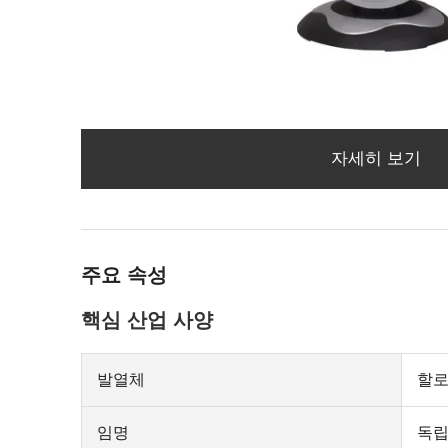
자세히 보기
주요 속성
핵심 산업 사양
발열체
할
임명
독립