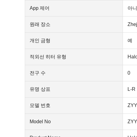
App 제어
아
원래 장소
Zhej
개인 금형
예
적외선 히터 유형
Hal
전구 수
0
유명 상표
L-R
모델 번호
ZYY
Model No
ZYY