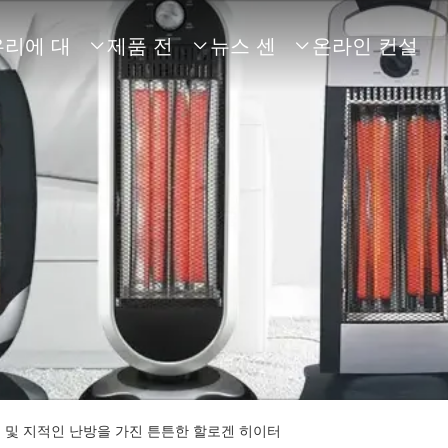
우리에 대
제품 전
뉴스 센
온라인 컨설



해
시
터
팅
 및 지적인 난방을 가진 튼튼한 할로겐 히이터