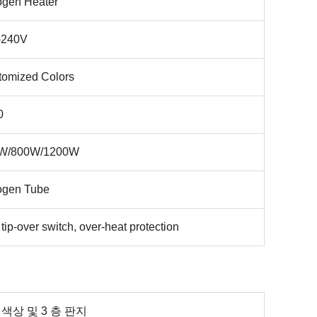
ogen Heater
-240V
tomized Colors
0
W/800W/1200W
ogen Tube
 tip-over switch, over-heat protection
 색상 및 3 층 판지