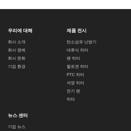
우리에 대해
제품 전시
회사 소개
탄소섬유 난방기
회사 명예
대류식 히터
회사 문화
팬 히터
기업 환경
할로겐 히터
PTC 히터
석영 히터
전기 팬
히터
뉴스 센터
기업 뉴스