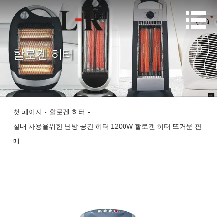

할로겐 히터
첫 페이지
-
할로겐 히터
-
실내 사용을위한 난방 공간 히터 1200W 할로겐 히터 뜨거운 판
매