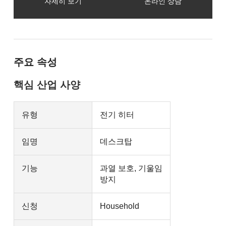
자세히 보기
온라인 상담
주요 속성
핵심 산업 사양
유형
전기 히터
임명
데스크탑
기능
과열 보호, 기울임
방지
신청
Household