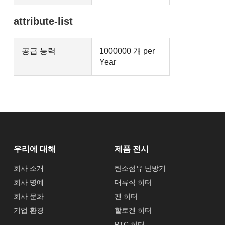
attribute-list
공급 능력
1000000 개 per
Year
우리에 대해
제품 전시
회사 소개
탄소섬유 난방기
회사 명예
대류식 히터
회사 문화
팬 히터
기업 환경
할로겐 히터
PTC 히터