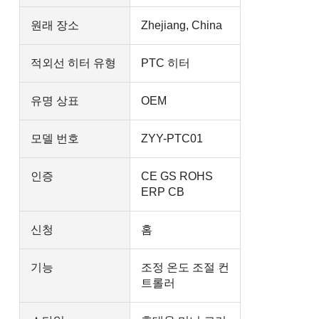
원래 장소
Zhejiang, China
적외선 히터 유형
PTC 히터
유명 상표
OEM
모델 번호
ZYY-PTC01
인증
CE GS ROHS
ERP CB
신청
홈
기능
조정 온도 조절 컨
트롤러