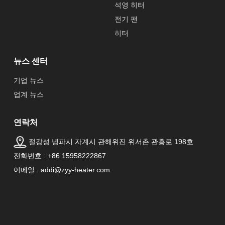
석영 히터
전기 팬
히터
뉴스 센터
기업 뉴스
업계 뉴스
연락처
절강성 녕파시 자계시 관해위진 위서촌 관흥로 198호
전화번호 : +86 15958222867
이메일 : addi@zyy-heater.com