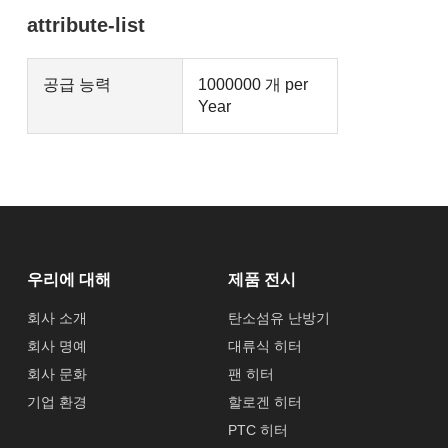
attribute-list
공급 능력
1000000 개 per
Year
우리에 대해
제품 전시
회사 소개
탄소섬유 난방기
회사 명예
대류식 히터
회사 문화
팬 히터
기업 환경
할로겐 히터
PTC 히터