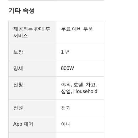
기타 속성
제공되는 판매 후
무료 예비 부품
서비스
보장
1 년
명세
800W
신청
야외, 호텔, 차고,
상업, Household
전원
전기
App 제어
아니