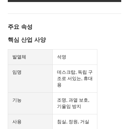
주요 속성
핵심 산업 사양
발열체
석영
임명
데스크탑, 독립 구
조로 서있는, 휴대
용
기능
조명, 과열 보호,
기울임 방지
사용
침실, 정원, 거실