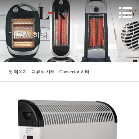

대류식 히터
첫 페이지
-
대류식 히터
-
Convector 히터