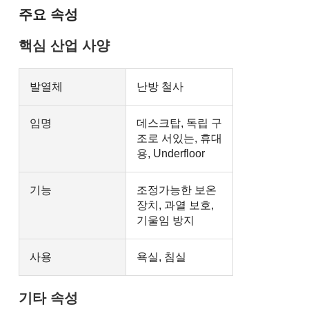
주요 속성
핵심 산업 사양
발열체
난방 철사
임명
데스크탑, 독립 구
조로 서있는, 휴대
용, Underfloor
기능
조정가능한 보온
장치, 과열 보호,
기울임 방지
사용
욕실, 침실
기타 속성