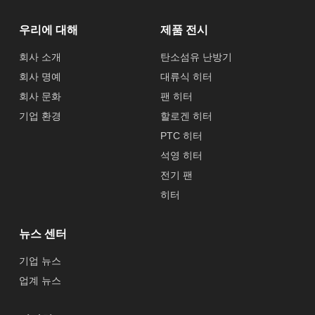
우리에 대해
제품 전시
회사 소개
탄소섬유 난방기
회사 명예
대류식 히터
회사 문화
팬 히터
기업 환경
할로겐 히터
PTC 히터
석영 히터
전기 팬
히터
뉴스 센터
기업 뉴스
업계 뉴스