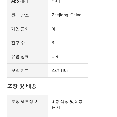
App 제어
아니
원래 장소
Zhejiang, China
개인 금형
예
전구 수
3
유명 상표
L-R
모델 번호
ZZY-H08
포장 및 배송
포장 세부정보
3 층 색상 및 3 층
판지