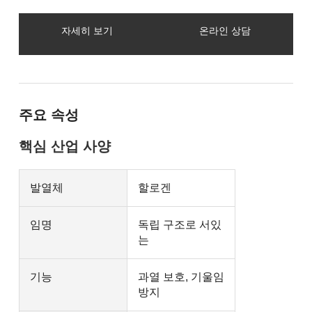
자세히 보기
온라인 상담
주요 속성
핵심 산업 사양
발열체
할로겐
임명
독립 구조로 서있
는
기능
과열 보호, 기울임
방지