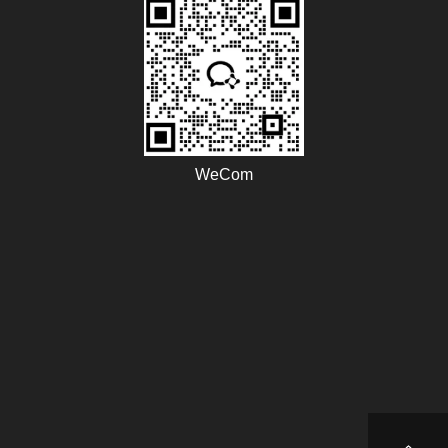
WeCom