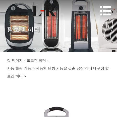

할로겐 히터
첫 페이지
-
할로겐 히터
-
자동 롤링 기능과 지능형 난방 기능을 갖춘 공장 직매 내구성 할
로겐 히터 6