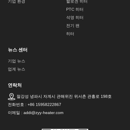
기업 환경
할로겐 히터
PTC 히터
석영 히터
전기 팬
히터
뉴스 센터
기업 뉴스
업계 뉴스
연락처
절강성 녕파시 자계시 관해위진 위서촌 관흥로 198호
전화번호 : +86 15958222867
이메일 : addi@zyy-heater.com