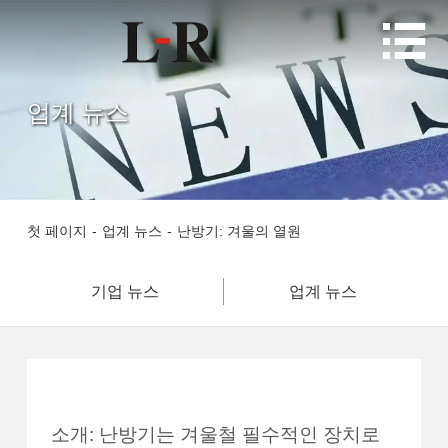

업계 뉴스
첫 페이지
-
업계 뉴스
-
난방기: 겨울의 열원
기업 뉴스
업계 뉴스
소개: 난방기는 겨울철 필수적인 장치로