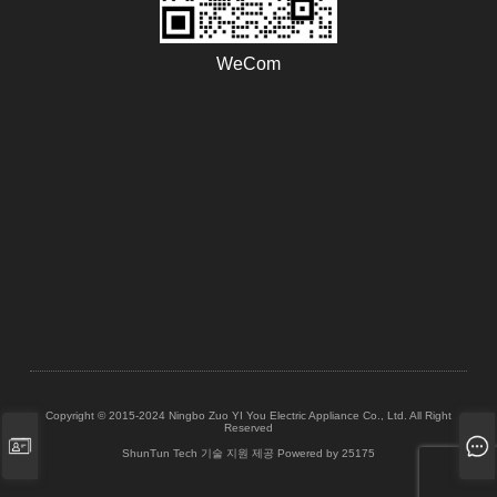
WeCom
Copyright © 2015-2024 Ningbo Zuo YI You Electric Appliance Co., Ltd. All Right
Reserved
ShunTun Tech 기술 지원 제공
Powered by 25175