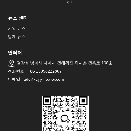
히터
뉴스 센터
기업 뉴스
업계 뉴스
연락처
절강성 녕파시 자계시 관해위진 위서촌 관흥로 198호
전화번호 : +86 15958222867
이메일 : addi@zyy-heater.com