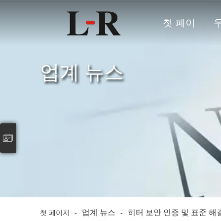
첫 페이
지
업계 뉴스
업계 뉴스
히터 보안 인증 및 표준 해
첫 페이지
-
-