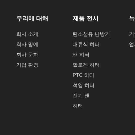
우리에 대해
제품 전시
뉴
회사 소개
탄소섬유 난방기
기
회사 명예
대류식 히터
업
회사 문화
팬 히터
기업 환경
할로겐 히터
PTC 히터
석영 히터
전기 팬
히터