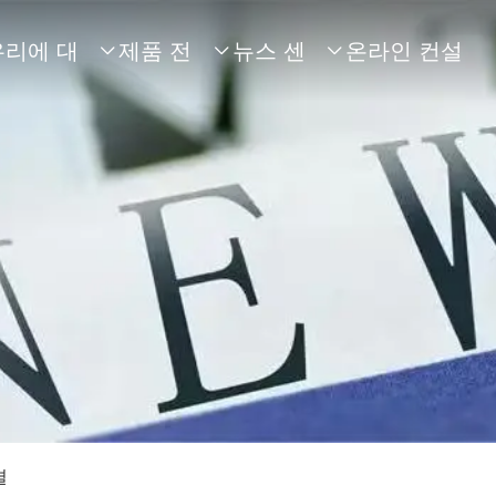
우리에 대
제품 전
뉴스 센
온라인 컨설



해
시
터
팅
결