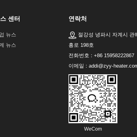
연락처
스 센터
절강성 녕파시 자계시 관
업 뉴스
흥로 198호
계 뉴스
전화번호 : +86 15958222867
이메일 : addi@zyy-heater.co
WeCom