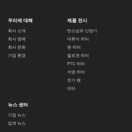
우리에 대해
제품 전시
회사 소개
탄소섬유 난방기
회사 명예
대류식 히터
회사 문화
팬 히터
기업 환경
할로겐 히터
PTC 히터
석영 히터
전기 팬
히터
뉴스 센터
기업 뉴스
업계 뉴스