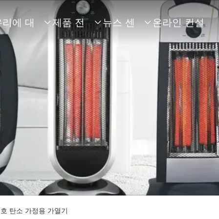
우리에 대
제품 전
뉴스 센
온라인 컨설



해
시
터
팅
보호 탄소 가정용 가열기