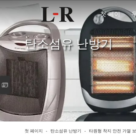
첫 페이
지
탄소섬유 난방기
첫 페이지
-
탄소섬유 난방기
-
타원형 착지 안전 가열 