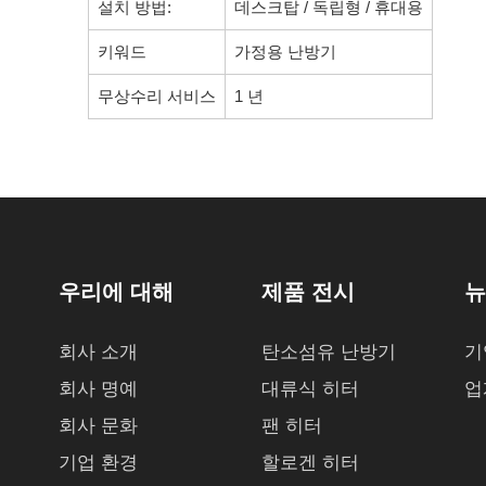
설치 방법:
데스크탑 / 독립형 / 휴대용
키워드
가정용 난방기
무상수리 서비스
1 년
우리에 대해
제품 전시
뉴
회사 소개
탄소섬유 난방기
기
회사 명예
대류식 히터
업
회사 문화
팬 히터
기업 환경
할로겐 히터