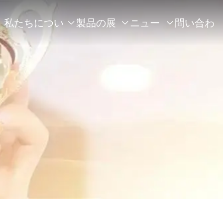
私たちについ
製品の展
ニュー
問い合わ



て
示
ス
せ