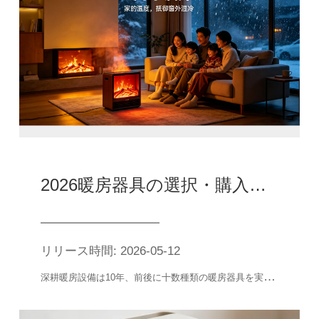
2026暖房器具の選択・購入攻略：電気料金の刺客を拒否し、6つの主流機種を実測し、目を閉じて穴を踏まない
リリース時間: 2026-05-12
深
耕暖房設備は10年、前後に十数種類の暖房器具を実測し、旧式の小さな太陽から新型の温風機まで、無数の穴を踏んだ後、この超実用的な選択購入攻略を整理し、松下、美的、ハイアール、米家など6種類の主流の温風機を加えて全方位実測し、干物は無駄がなく、暖かくて快適で、お金を節約して電気を節約する暖房器具を選んであげます。