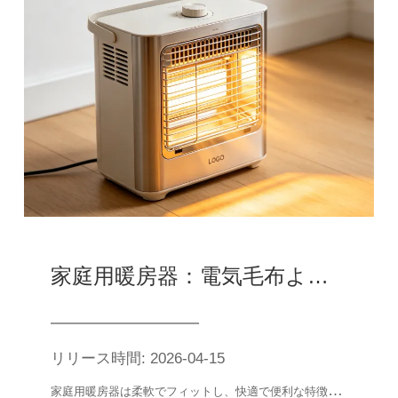
家庭用暖房器：電気毛布より柔軟で、エアコンより適した家庭用暖房が好ましい
リリース時間: 2026-04-15
家
庭用暖房器は柔軟でフィットし、快適で便利な特徴によって、電気毛布が局所的にしか使用できない限界を補うだけでなく、エアコンの暖房が特殊なシーンでの短い板を解決し、多くの家庭の冬の暖房の「万能な手伝い」になった。