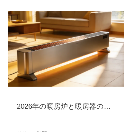
2026年の暖房炉と暖房器の全面比較+6種類の高価格比推奨、家庭用選択購入はピットを踏まない