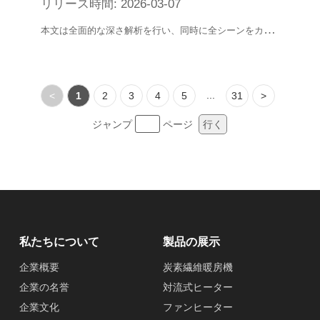
リリース時間: 2026-03-07
本
文は全面的な深さ解析を行い、同時に全シーンをカバーする高価格比製品を6つ推薦し、非冬の局所暖房、応急暖房の難題を簡単に解決するのに役立つ。
...
<
1
2
3
4
5
31
>
ジャンプ
ページ
行く
私たちについて
製品の展示
企業概要
炭素繊維暖房機
企業の名誉
対流式ヒーター
企業文化
ファンヒーター