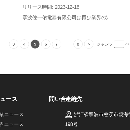
リリース時間: 2023-12-18
保護、設計革新などの面で大きな飛躍を実現し、ユーザーに
寧波佐一佑電器有限公司は再び業界の潮流をリ
...
...
3
4
5
6
7
8
>
ジャンプ
ペ
連絡先
ニュース
問い合わせ
浙江省寧波市慈渓市観海
業ニュース
198号
界ニュース