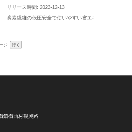
リリース時間: 2023-12-13
より快適で便利な暖房体験を提供する
ードし、新しい製品――炭素室加熱器を盛大に発売し、その
炭素繊維の低圧安全で使いやすい省エネ炭素ヒータは
ージ
行く
衛鎮衛西村観興路