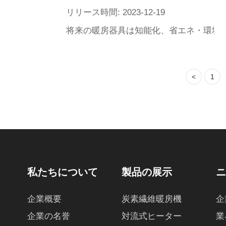
リリース時間: 2023-12-19
将来の暖房器具は知能化、省エネ・環境
<
1
私たちについて
製品の展示
企業概要
炭素繊維暖房機
企
企業の名誉
対流式ヒーター
業