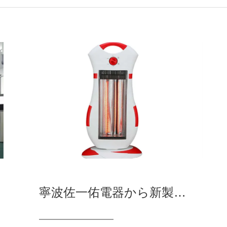
寧波佐一佑電器から新製品が登場！炭素室ヒーター低圧で使いやすい