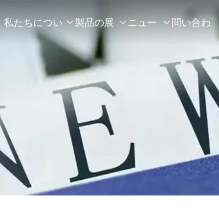
私たちについ
製品の展
ニュー
問い合わ



て
示
ス
せ