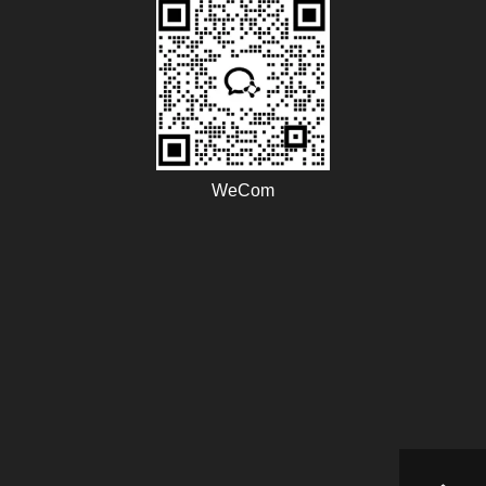
WeCom