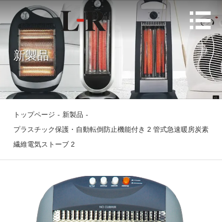

新製品
トップページ
-
新製品
-
プラスチック保護・自動転倒防止機能付き 2 管式急速暖房炭素
繊維電気ストーブ 2