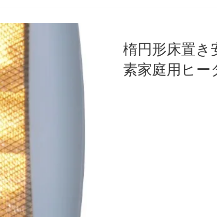
楕円形床置き
素家庭用ヒー