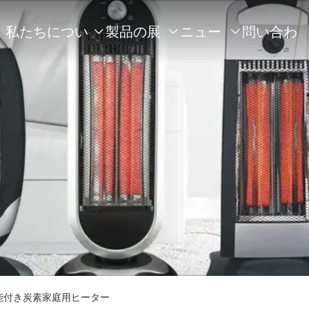
私たちについ
製品の展
ニュー
問い合わ



て
示
ス
せ
能付き炭素家庭用ヒーター