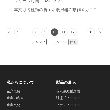
リリース時間: 2024-12-27
本文は各種類の省エネ暖房器の動作メカニズムを詳
...
...
<
1
8
9
10
11
12
31
>
ジャンプ
ページ
行く
私たちについて
製品の展示
企業概要
炭素繊維暖房機
企業の名誉
対流式ヒーター
企業文化
ファンヒーター