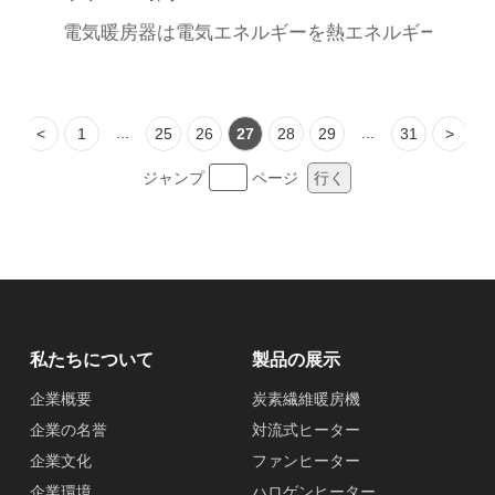
電気暖房器は電気エネルギーを熱エネルギーに急速
...
...
<
1
25
26
27
28
29
31
>
ジャンプ
ページ
行く
私たちについて
製品の展示
企業概要
炭素繊維暖房機
企業の名誉
対流式ヒーター
企業文化
ファンヒーター
企業環境
ハロゲンヒーター