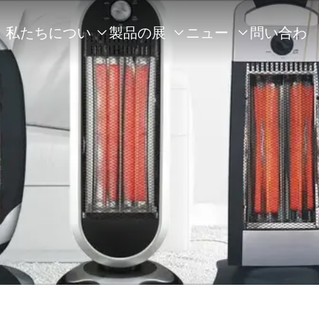
私たちについ
製品の展
ニュー
問い合わ



て
示
ス
せ