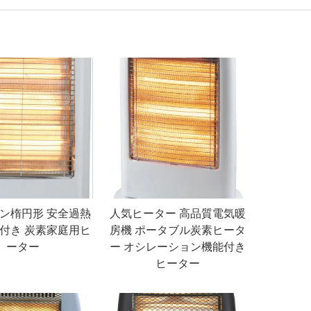
ン楕円形 安全過熱
人気ヒーター 高品質電気暖
付き 炭素家庭用ヒ
房機 ポータブル炭素ヒータ
ーター
ー オシレーション機能付き
ヒーター