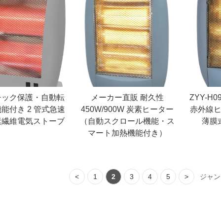
チック保護・自動転
メーカー直販 耐久性
ZYY-H
能付き 2 管式急速
450W/900W 炭素ヒーター
赤外線ヒ
素繊維電気ストーブ
（自動スクロール機能・ス
薄膜
マート加熱機能付き）
<
1
2
3
4
5
>
ジャ