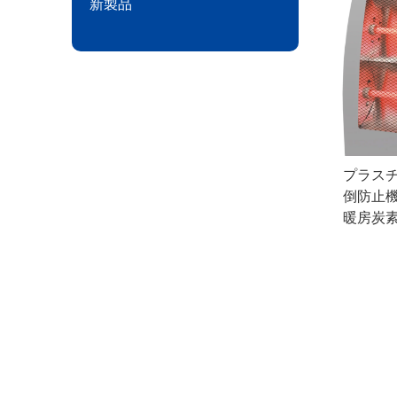
新製品
プラス
倒防止機
暖房炭