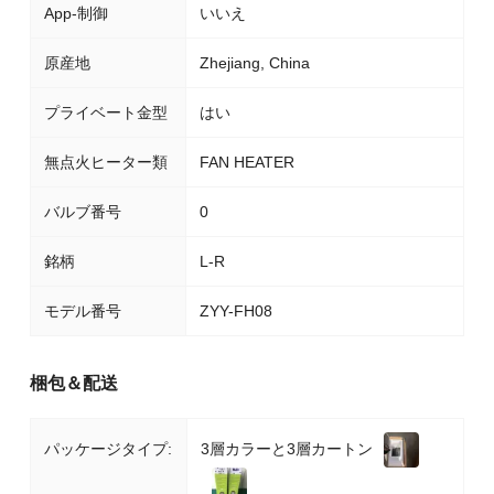
App-制御
いいえ
原産地
Zhejiang, China
プライベート金型
はい
無点火ヒーター類
FAN HEATER
バルブ番号
0
銘柄
L-R
モデル番号
ZYY-FH08
梱包＆配送
3層カラーと3層カートン
パッケージタイプ: