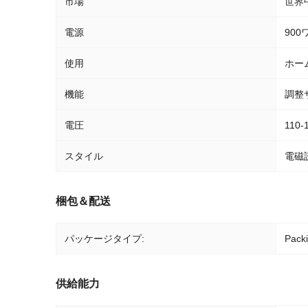
市場
世界
電源
900
使用
ホーム
機能
調整
電圧
110-
スタイル
電磁
梱包＆配送
パッケージタイプ:
Packi
供給能力