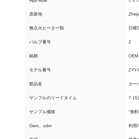
App-制御
いい
原産地
Zheji
無点火ヒーター類
日曜
バルブ番号
2
銘柄
OEM
モデル番号
ZYY-
製品名
カー
サンプルのリードタイム
7-1
サンプル価格
"無
Oem、odm
利用