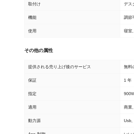
取付け
デス
機能
調節
使用
寝室,
その他の属性
提供される売り上げ後のサービス
無料
保証
1 年
指定
900
適用
商業, 
動力源
Usb