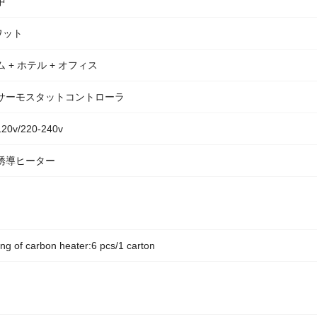
中
ワット
 + ホテル + オフィス
サーモスタットコントローラ
120v/220-240v
誘導ヒーター
ng of carbon heater:6 pcs/1 carton