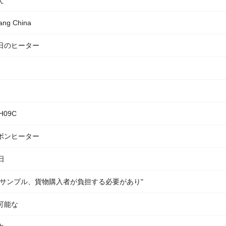
え
ang China
日のヒーター
H09C
ボンヒーター
5日
料サンプル、貨物購入者が負担する必要があり"
可能な