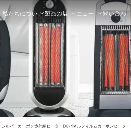
私たちについ
製品の展
ニュー
問い合わ



て
示
ス
せ
ック & シルバーカーボン赤外線ヒーターDCパネルフィルムカーボンヒーター