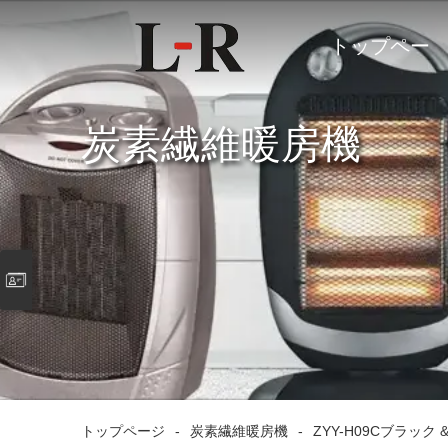
トップペー
ジ
炭素繊維暖房機
トップページ
-
炭素繊維暖房機
-
ZYY-H09Cブラ