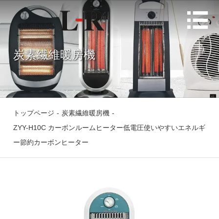

炭素繊維暖房機
トップページ
-
炭素繊維暖房機
-
ZYY-H10C カーボンルームヒーター低電圧使いやすいエネルギ
ー節約カーボンヒーター