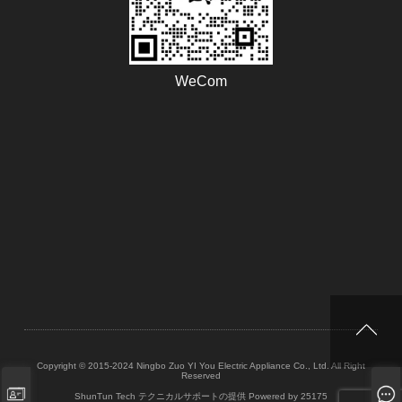
WeCom
Copyright © 2015-2024 Ningbo Zuo YI You Electric Appliance Co., Ltd. All Right
Reserved
ShunTun Tech テクニカルサポートの提供
Powered by 25175