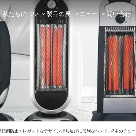
私たちについ
製品の展
ニュー
問い合わ



て
示
ス
せ
動転倒防止エレガントなデザイン持ち運びに便利なハンドル3本のチュ