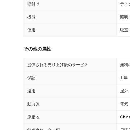
取付け
デス
機能
照明
使用
寝室
その他の属性
提供される売り上げ後のサービス
無料
保証
1 年
適用
屋外,
動力源
電気
原産地
Chin