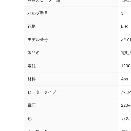
無点火ヒーター類
日曜
バルブ番号
3
銘柄
L-R
モデル番号
ZYY-
製品名
電動
電源
120
材料
Abs
ヒータータイプ
ハロ
電圧
220v
色
カス