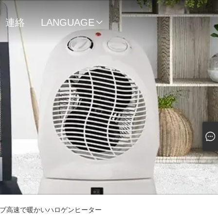
連絡
LANGUAGE

先
ーブ高速で暖かいハロゲンヒーター