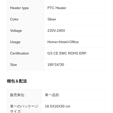
Heater type
PTC Heater
Color
Silver
Voltage
220V-240V
Usage
Home+Hotel+Office
Certification
GS CE EMC ROHS ERP
Size
185*16*30
梱包＆配送
販売単位:
単一品目
単一のパッケージ
18.5X16X30 cm
サイズ: